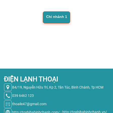
Chi nhánh 1
ĐIỆN LẠNH THOẠI
B4/19, Nguyễn Hữu Trí, Kp 2, Tân Túc, Bình Chánh, Tp HCM
039 6462 123
thoaile47@gmail.com
http://toshibabinhchanh.com/
-
http://toshibabinhchanh.vn/