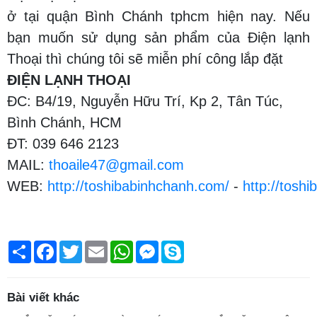
ở tại quận Bình Chánh tphcm hiện nay. Nếu
bạn muốn sử dụng sản phẩm của Điện lạnh
Thoại thì chúng tôi sẽ miễn phí công lắp đặt
ĐIỆN LẠNH THOẠI
ĐC: B4/19, Nguyễn Hữu Trí, Kp 2, Tân Túc,
Bình Chánh, HCM
ĐT: 039 646 2123
MAIL:
thoaile47@gmail.com
WEB:
http://toshibabinhchanh.com/
-
http://tosh
Chia
Facebook
Twitter
Email
WhatsApp
Messenger
Skype
sẻ
Bài viết khác