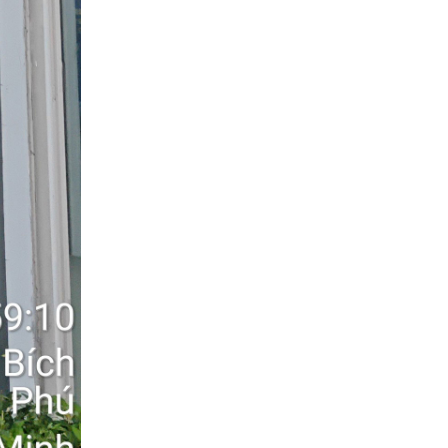
mức giá hợp lý
Vệ sinh máy lạnh
giá rẻ TPHCM
Lắp đặt máy lạnh
trung tâm VRV-
VRF tại TPHCM
Cung cấp thi công
máy lạnh trung
tâm VRV-VRF tại
TPHCM
Thi công máy lạnh
giấu trần nối ống
gió tại TPHCM uy
tín chuyên nghiệp