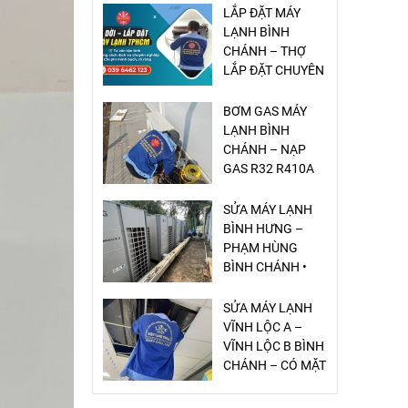
BƠM GAS MÁY
LẠNH BÌNH
CHÁNH – NẠP
GAS R32 R410A
GIÁ RẺ
SỬA MÁY LẠNH
BÌNH HƯNG –
PHẠM HÙNG
BÌNH CHÁNH •
DỊCH VỤ NHANH
– CHUẨN – GIÁ
SỬA MÁY LẠNH
RẺ
VĨNH LỘC A –
VĨNH LỘC B BÌNH
CHÁNH – CÓ MẶT
20 PHÚT, GIÁ RẺ,
UY TÍN
SỬA MÁY LẠNH
TÂN TÚC BÌNH
CHÁNH – UY TÍN,
NHANH CHÓNG,
BẢO HÀNH DÀI
VỆ SINH MÁY