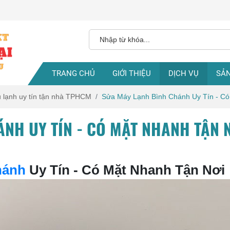
TRANG CHỦ
GIỚI THIỆU
DỊCH VỤ
SẢ
ủ lạnh uy tín tận nhà TPHCM
Sửa Máy Lạnh Bình Chánh Uy Tín - Có
NH UY TÍN - CÓ MẶT NHANH TẬN 
hánh
Uy Tín - Có Mặt Nhanh Tận Nơi