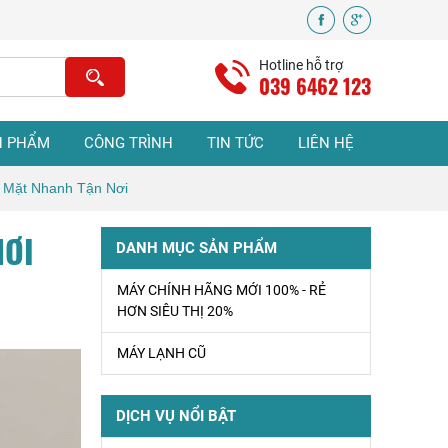
VỆ SINH MÁY
LẠNH Ở TPHCM
Hotline hỗ trợ
039 6462 123
Sửa Máy Lạnh
N PHẨM
CÔNG TRÌNH
TIN TỨC
LIÊN HỆ
Bình Chánh Uy Tín
- Có Mặt Nhanh
 Mặt Nhanh Tận Nơi
Tận Nơi
NƠI
ĐIỆN LẠNH BÌNH
DANH MỤC SẢN PHẨM
CHÁNH – DỊCH
VỤ ĐIỆN LẠNH
MÁY CHÍNH HÃNG MỚI 100% - RẺ
TẠI NHÀ UY TÍN
HƠN SIÊU THỊ 20%
MÁY LẠNH CŨ
LẮP ĐẶT MÁY
LẠNH BÌNH
CHÁNH – THỢ
DỊCH VỤ NỔI BẬT
LẮP ĐẶT CHUYÊN
NGHIỆP