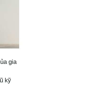
Âm Trần ở Bình
Chánh: Dịch Vụ
Chuyên Nghiệp,
Hiệu Quả
Vệ Sinh Máy Lạnh
Âm Trần: Tầm
Quan Trọng và Lợi
Ích
Dịch vụ Thi Công
Máy Lạnh ở Bình
Chánh – Chất
ủa gia
Lượng, Uy Tín và
Hiệu Quả
Dịch Vụ Vệ Sinh
Máy Giặt Ở Bình
ũ kỹ
Chánh: Tại Sao
Bạn Nên Chọn?
Dịch Vụ Vệ Sinh
Máy Lạnh Ở Bình