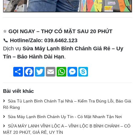
⭐
GỌI NGAY – THỢ CÓ MẶT SAU 20 PHÚT
📞
Hotline/Zalo: 039.6462.123
Dịch vụ
Sửa Máy Lạnh Bình Chánh Giá Rẻ – Uy
Tín – Bảo Hành Dài Hạn
.
Chia
Facebook
Twitter
Email
WhatsApp
Messenger
Skype
sẻ
Bài viết khác
Sửa Tủ Lạnh Bình Chánh Tại Nhà – Kiểm Tra Đúng Lỗi, Báo Giá
Rõ Ràng
Sửa Máy Lạnh Bình Chánh Uy Tín - Có Mặt Nhanh Tận Nơi
SỬA MÁY LẠNH VĨNH LỘC A – VĨNH LỘC B BÌNH CHÁNH – CÓ
MẶT 20 PHÚT, GIÁ RẺ, UY TÍN