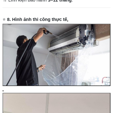
→ Linh kiện bảo hành
3–12 tháng
.
⭐
8. Hình ảnh thi công thực tế