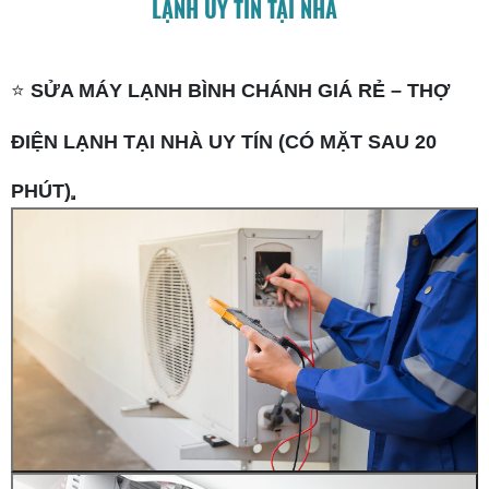
LẠNH UY TÍN TẠI NHÀ
⭐
SỬA MÁY LẠNH BÌNH CHÁNH GIÁ RẺ – THỢ
ĐIỆN LẠNH TẠI NHÀ UY TÍN (CÓ MẶT SAU 20
PHÚT)