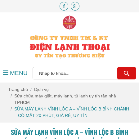
MENU
Trang chủ
Dịch vụ
Sửa chữa máy giặt, máy lạnh, tủ lạnh uy tín tận nhà
TPHCM
SỬA MÁY LẠNH VĨNH LỘC A – VĨNH LỘC B BÌNH CHÁNH
– CÓ MẶT 20 PHÚT, GIÁ RẺ, UY TÍN
SỬA MÁY LẠNH VĨNH LỘC A – VĨNH LỘC B BÌNH