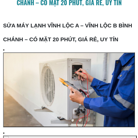
CHÁNH – CÓ MẶT 20 PHÚT, GIÁ RẺ, UY TÍN
SỬA MÁY LẠNH VĨNH LỘC A – VĨNH LỘC B BÌNH
CHÁNH – CÓ MẶT 20 PHÚT, GIÁ RẺ, UY TÍN