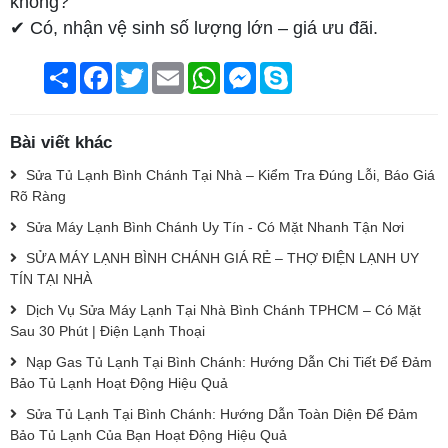
không?
✔ Có, nhận vệ sinh số lượng lớn – giá ưu đãi.
Chia
Facebook
Twitter
Email
WhatsApp
Messenger
Skype
sẻ
Bài viết khác
Sửa Tủ Lạnh Bình Chánh Tại Nhà – Kiểm Tra Đúng Lỗi, Báo Giá
Rõ Ràng
Sửa Máy Lạnh Bình Chánh Uy Tín - Có Mặt Nhanh Tận Nơi
SỬA MÁY LẠNH BÌNH CHÁNH GIÁ RẺ – THỢ ĐIỆN LẠNH UY
TÍN TẠI NHÀ
Dịch Vụ Sửa Máy Lạnh Tại Nhà Bình Chánh TPHCM – Có Mặt
Sau 30 Phút | Điện Lạnh Thoại
Nạp Gas Tủ Lạnh Tại Bình Chánh: Hướng Dẫn Chi Tiết Để Đảm
Bảo Tủ Lạnh Hoạt Động Hiệu Quả
Sửa Tủ Lạnh Tại Bình Chánh: Hướng Dẫn Toàn Diện Để Đảm
Bảo Tủ Lạnh Của Bạn Hoạt Động Hiệu Quả