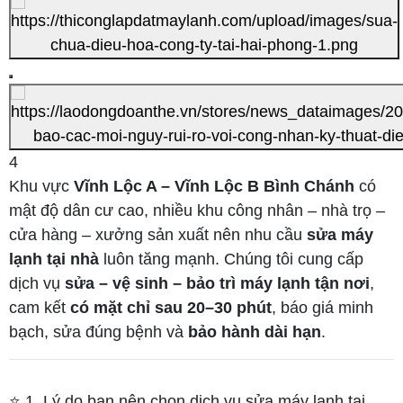
4
Khu vực
Vĩnh Lộc A – Vĩnh Lộc B Bình Chánh
có
mật độ dân cư cao, nhiều khu công nhân – nhà trọ –
cửa hàng – xưởng sản xuất nên nhu cầu
sửa máy
lạnh tại nhà
luôn tăng mạnh. Chúng tôi cung cấp
dịch vụ
sửa – vệ sinh – bảo trì máy lạnh tận nơi
,
cam kết
có mặt chỉ sau 20–30 phút
, báo giá minh
bạch, sửa đúng bệnh và
bảo hành dài hạn
.
⭐ 1. Lý do bạn nên chọn dịch vụ sửa máy lạnh tại