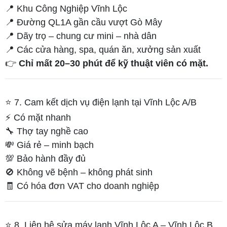
📍 Khu Công Nghiệp Vĩnh Lộc
📍 Đường QL1A gần cầu vượt Gò Mây
📍 Dãy trọ – chung cư mini – nhà dân
📍 Các cửa hàng, spa, quán ăn, xưởng sản xuất
👉
Chỉ mất 20–30 phút để kỹ thuật viên có mặt.
⭐ 7. Cam kết dịch vụ điện lạnh tại Vĩnh Lộc A/B
⚡ Có mặt nhanh
🔧 Thợ tay nghề cao
💸 Giá rẻ – minh bạch
💯 Bảo hành đầy đủ
🚫 Không vẽ bệnh – không phát sinh
🧾 Có hóa đơn VAT cho doanh nghiệp
⭐ 8. Liên hệ sửa máy lạnh Vĩnh Lộc A – Vĩnh Lộc B