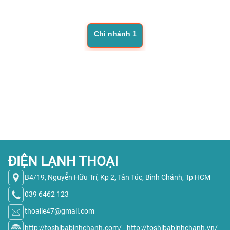
Chi nhánh 1
ĐIỆN LẠNH THOẠI
B4/19, Nguyễn Hữu Trí, Kp 2, Tân Túc, Bình Chánh, Tp HCM
039 6462 123
thoaile47@gmail.com
http://toshibabinhchanh.com/
-
http://toshibabinhchanh.vn/