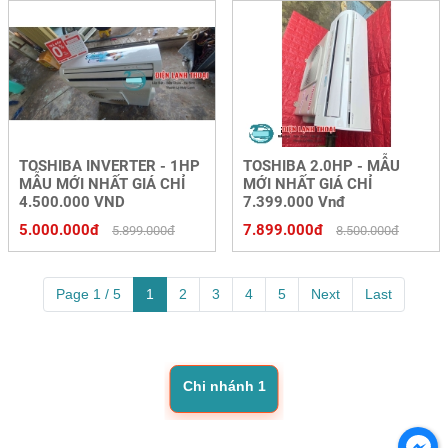
TOSHIBA INVERTER - 1HP
TOSHIBA 2.0HP - MẪU
MẪU MỚI NHẤT GIÁ CHỈ
MỚI NHẤT GIÁ CHỈ
4.500.000 VND
7.399.000 Vnđ
5.000.000đ
7.899.000đ
5.899.000đ
8.500.000đ
Page 1 / 5
1
2
3
4
5
Next
Last
Chi nhánh 1