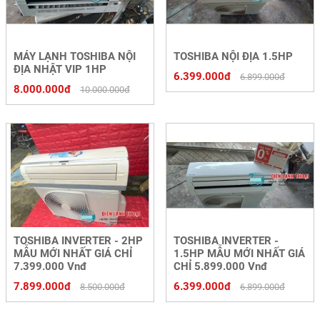
MÁY LẠNH TOSHIBA NỘI
TOSHIBA NỘI ĐỊA 1.5HP
ĐỊA NHẬT VIP 1HP
6.399.000đ
6.899.000đ
8.000.000đ
10.000.000đ
TOSHIBA INVERTER - 2HP
TOSHIBA INVERTER -
MẪU MỚI NHẤT GIÁ CHỈ
1.5HP MẪU MỚI NHẤT GIÁ
7.399.000 Vnđ
CHỈ 5.899.000 Vnđ
7.899.000đ
6.399.000đ
8.500.000đ
6.899.000đ