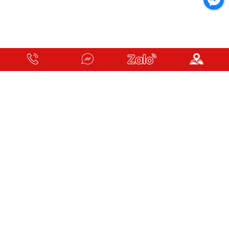
ĐIỆN LẠNH THOẠI
B4/19, Nguyễn Hữu Trí, Kp 2, Tân Túc, Bình Chánh, Tp HCM
039 6462 123
thoaile47@gmail.com
http://toshibabinhchanh.com/
-
http://toshibabinhchanh.vn/
Chính sách vận chuyển và
Phương thức thanh toán
giao nhận
Bảo mật thông tin
Chính sách kiểm hàng, đổi
trả và hoàn tiền