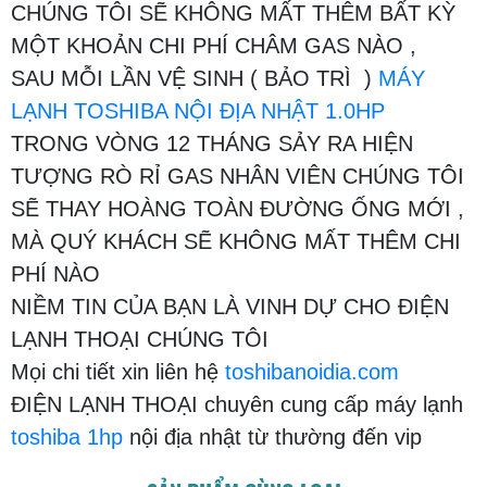
CHÚNG TÔI SẼ KHÔNG MẤT THÊM BẤT KỲ
MỘT KHOẢN CHI PHÍ CHÂM GAS NÀO ,
SAU MỖI LẦN VỆ SINH ( BẢO TRÌ )
MÁY
LẠNH
TOSHIBA NỘI ĐỊA NHẬT 1.0HP
TRONG VÒNG 12 THÁNG SẢY RA HIỆN
TƯỢNG RÒ RỈ GAS NHÂN VIÊN CHÚNG TÔI
SẼ THAY HOÀNG TOÀN ĐƯỜNG ỐNG MỚI ,
MÀ QUÝ KHÁCH SẼ KHÔNG MẤT THÊM CHI
PHÍ NÀO
NIỀM TIN CỦA BẠN LÀ VINH DỰ CHO ĐIỆN
LẠNH THOẠI CHÚNG TÔI
Mọi chi tiết xin liên hệ
toshibanoidia.com
ĐIỆN LẠNH THOẠI chuyên cung cấp máy lạnh
toshiba 1hp
nội địa nhật từ thường đến vip