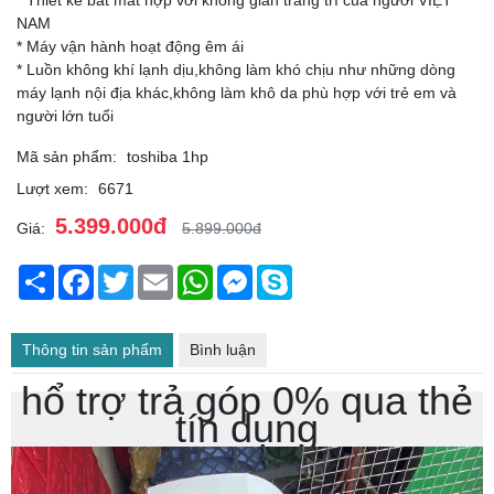
* Thiết kế bắt mắt hợp với không gian trang trí của người VIỆT
NAM
* Máy vận hành hoạt động êm ái
* Luồn không khí lạnh dịu,không làm khó chịu như những dòng
máy lạnh nội địa khác,không làm khô da phù hợp với trẻ em và
người lớn tuổi
Mã sản phẩm:
toshiba 1hp
Lượt xem:
6671
5.399.000đ
Giá:
5.899.000đ
Chia
Facebook
Twitter
Email
WhatsApp
Messenger
Skype
sẻ
Thông tin sản phẩm
Bình luận
hổ trợ trả góp 0% qua thẻ
tín dụng