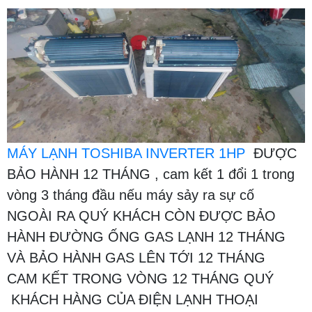
MÁY LẠNH TOSHIBA INVERTER 1HP
ĐƯỢC
BẢO HÀNH 12 THÁNG , cam kết 1 đổi 1 trong
vòng 3 tháng đầu nếu máy sảy ra sự cố
NGOÀI RA QUÝ KHÁCH CÒN ĐƯỢC BẢO
HÀNH ĐƯỜNG ỐNG GAS LẠNH 12 THÁNG
VÀ BẢO HÀNH GAS LÊN TỚI 12 THÁNG
CAM KẾT TRONG VÒNG 12 THÁNG QUÝ
KHÁCH HÀNG CỦA ĐIỆN LẠNH THOẠI