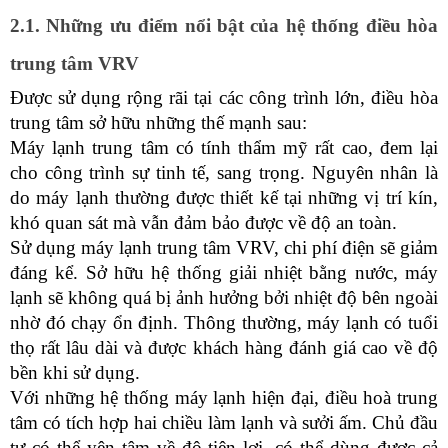
2.1. Những ưu điểm nổi bật của hệ thống điều hòa 
trung tâm VRV
Được sử dụng rộng rãi tại các công trình lớn, điều hòa 
trung tâm sở hữu những thế mạnh sau:
Máy lạnh trung tâm có tính thẩm mỹ rất cao, đem lại 
cho công trình sự tinh tế, sang trọng. Nguyên nhân là 
do máy lạnh thường được thiết kế tại những vị trí kín, 
khó quan sát mà vẫn đảm bảo được về độ an toàn.
Sử dụng máy lạnh trung tâm VRV, chi phí điện sẽ giảm 
đáng kể. Sở hữu hệ thống giải nhiệt bằng nước, máy 
lạnh sẽ không quá bị ảnh hưởng bởi nhiệt độ bên ngoài 
nhờ đó chạy ổn định. Thông thường, máy lạnh có tuổi 
thọ rất lâu dài và được khách hàng đánh giá cao về độ 
bền khi sử dụng.
Với những hệ thống máy lạnh hiện đại, điều hoà trung 
tâm có tích hợp hai chiều làm lạnh và sưởi ấm. Chủ đầu 
tư có thể yên tâm về độ tiện lợi, có thể dùng được cả 