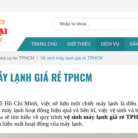
TRANG CHỦ
GIỚI THIỆU
DỊCH VỤ
SẢ
 nhà uy tin TPHCM
Vệ sinh máy lạnh giá rẻ TPHCM
ÁY LẠNH GIÁ RẺ TPHCM
hố Hồ Chí Minh, việc sở hữu một chiếc máy lạnh là điều 
máy lạnh hoạt động hiệu quả và bền bỉ, việc vệ sinh và bả
ta sẽ tìm hiểu về quy trình 
vệ sinh máy lạnh giá rẻ T
à hiệu suất hoạt động của máy lạnh.