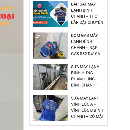
LẮP ĐẶT MÁY
LẠNH BÌNH
CHÁNH – THỢ
LẮP ĐẶT CHUYÊN
NGHIỆP
BƠM GAS MÁY
LẠNH BÌNH
CHÁNH – NẠP
GAS R32 R410A
GIÁ RẺ
SỬA MÁY LẠNH
BÌNH HƯNG –
PHẠM HÙNG
BÌNH CHÁNH •
DỊCH VỤ NHANH
– CHUẨN – GIÁ
SỬA MÁY LẠNH
RẺ
VĨNH LỘC A –
VĨNH LỘC B BÌNH
CHÁNH – CÓ MẶT
20 PHÚT, GIÁ RẺ,
UY TÍN
SỬA MÁY LẠNH