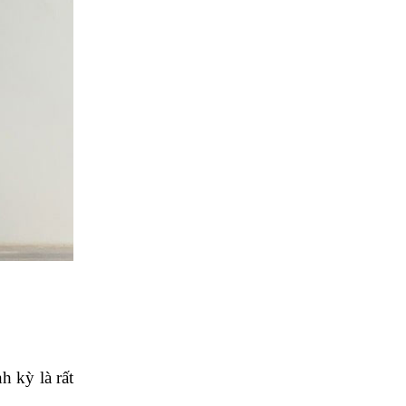
Lạnh Ở Bình
Chánh – Uy Tín,
Nhanh Chóng, Giá
Rẻ
Vệ Sinh Máy Lạnh
Âm Trần ở Bình
Chánh: Dịch Vụ
Chuyên Nghiệp,
Hiệu Quả
Vệ Sinh Máy Lạnh
Âm Trần: Tầm
Quan Trọng và Lợi
Ích
Dịch vụ Thi Công
Máy Lạnh ở Bình
Chánh – Chất
Lượng, Uy Tín và
Hiệu Quả
 kỳ là rất 
Dịch Vụ Vệ Sinh
Máy Giặt Ở Bình