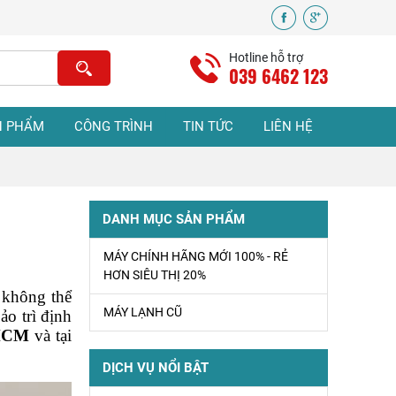
Sửa Máy Lạnh Tại
Nhà Uy Tín Giá Rẻ
Hotline hỗ trợ
tphcm
039 6462 123
VỆ SINH MÁY
N PHẨM
CÔNG TRÌNH
TIN TỨC
LIÊN HỆ
LẠNH Ở TPHCM
Sửa Máy Lạnh
DANH MỤC SẢN PHẨM
Bình Chánh Uy Tín
- Có Mặt Nhanh
MÁY CHÍNH HÃNG MỚI 100% - RẺ
Tận Nơi
HƠN SIÊU THỊ 20%
không thể 
MÁY LẠNH CŨ
ĐIỆN LẠNH BÌNH
o trì định 
CHÁNH – DỊCH
PHCM
và tại 
VỤ ĐIỆN LẠNH
DỊCH VỤ NỔI BẬT
TẠI NHÀ UY TÍN