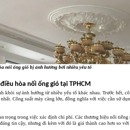
òa nối ống gió bị ảnh hưởng bởi nhiều yếu tố
 điều hòa nối ống gió tại TPHCM
nh khỏi sự ảnh hưởng từ nhiều yếu tố khác nhau. Trước hết, cô
nhất. Công suất máy càng lớn, đồng nghĩa với việc cần sử dụng
n trọng trong việc xác định chi phí. Các thương hiệu nổi tiếng 
đáng tin cậy, nhưng đi kèm với đó là giá thành cao hơn so với