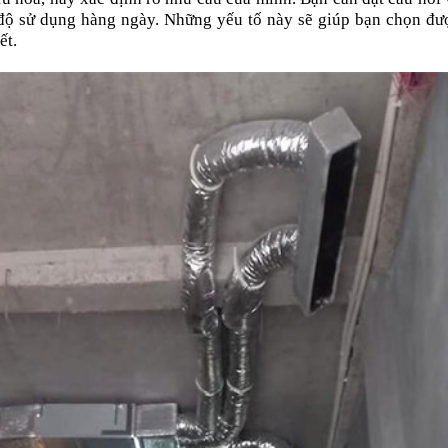
độ sử dụng hàng ngày. Những yếu tố này sẽ giúp bạn chọn đượ
ết.