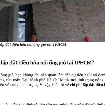
 lắp đặt điều hòa nối ống gió tại TPHCM
 lắp đặt điều hòa nối ống gió tại TPHCM?
 ống gió, bạn không chỉ nên quan tâm đến sự tiện nghi nó đem 
ợng của máy. Tại thành phố Hồ Chí Minh, nơi tình trạng nóng b
ều vô cùng quan trọng. Vì vậy, hiểu rõ về 
chi phí lắp đặt điều 
ều hòa, hãy xác định rõ nhu cầu của mình. Bạn cần đặt câu hỏi v