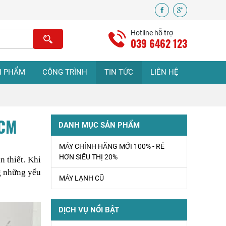
Sửa Máy Lạnh Tại
Nhà Uy Tín Giá Rẻ
Hotline hỗ trợ
tphcm
039 6462 123
VỆ SINH MÁY
N PHẨM
CÔNG TRÌNH
TIN TỨC
LIÊN HỆ
LẠNH Ở TPHCM
HCM
Sửa Máy Lạnh
DANH MỤC SẢN PHẨM
Bình Chánh Uy Tín
- Có Mặt Nhanh
MÁY CHÍNH HÃNG MỚI 100% - RẺ
Tận Nơi
HƠN SIÊU THỊ 20%
 thiết. Khi 
g những yếu 
MÁY LẠNH CŨ
ĐIỆN LẠNH BÌNH
CHÁNH – DỊCH
VỤ ĐIỆN LẠNH
DỊCH VỤ NỔI BẬT
TẠI NHÀ UY TÍN