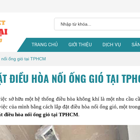
TRANG CHỦ
GIỚI THIỆU
DỊCH VỤ
SẢ
a nối ống gió tại TPHCM
ẶT ĐIỀU HÒA NỐI ỐNG GIÓ TẠI TP
iệc sở hữu một hệ thống điều hòa không khí là một nhu cầu cần
iệc của mình bằng cách lắp đặt điều hòa nối ống gió, một tron
đặt điều hòa nối ống gió tại TPHCM
.