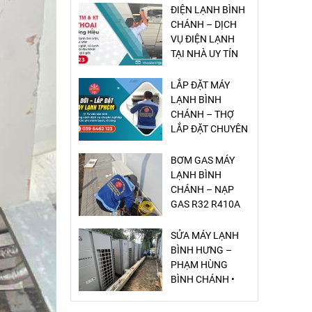
LẮP ĐẶT MÁY
LẠNH BÌNH
CHÁNH – THỢ
LẮP ĐẶT CHUYÊN
NGHIỆP
BƠM GAS MÁY
LẠNH BÌNH
CHÁNH – NẠP
GAS R32 R410A
GIÁ RẺ
SỬA MÁY LẠNH
BÌNH HƯNG –
PHẠM HÙNG
BÌNH CHÁNH •
DỊCH VỤ NHANH
– CHUẨN – GIÁ
SỬA MÁY LẠNH
RẺ
VĨNH LỘC A –
VĨNH LỘC B BÌNH
CHÁNH – CÓ MẶT
20 PHÚT, GIÁ RẺ,
UY TÍN
SỬA MÁY LẠNH