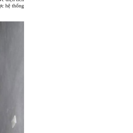
Lạnh Ở Bình
c hệ thống 
Chánh – Uy Tín,
Nhanh Chóng, Giá
Rẻ
Vệ Sinh Máy Lạnh
Âm Trần ở Bình
Chánh: Dịch Vụ
Chuyên Nghiệp,
Hiệu Quả
Vệ Sinh Máy Lạnh
Âm Trần: Tầm
Quan Trọng và Lợi
Ích
Dịch vụ Thi Công
Máy Lạnh ở Bình
Chánh – Chất
Lượng, Uy Tín và
Hiệu Quả
Dịch Vụ Vệ Sinh
Máy Giặt Ở Bình