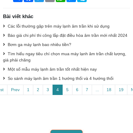
Bài viết khác
Các lỗi thường gặp trên máy lạnh âm trần khi sử dụng
Báo giá chi phí thi công lắp đặt điều hòa âm trần mới nhất 2024
Bơm ga máy lạnh bao nhiêu tiền?
Tìm hiểu ngay tiêu chí chọn mua máy lạnh âm trần chất lượng,
giá phải chăng
Một số mẫu máy lạnh âm trần tốt nhất hiện nay
So sánh máy lạnh âm trần 1 hướng thổi và 4 hướng thổi
rst
Prev
1
2
3
4
5
6
7
...
18
19