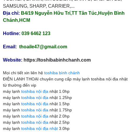
SAMSUNG, SHARP, CARRIER,...
TLT
Địa chỉ:
B4/19 Nguyễn Hữu Trí,TT Tân Túc,Huyện Bình
Chánh,HCM
Hotline:
039 6462 123
Email:
thoaile47@gmail.com
Website:
https://toshibabinhchanh.com
Mọi chi tiết xin liên hệ
toshiba bình chánh
ĐIỆN LẠNH THOẠI chuyên cung cấp máy lạnh toshiba nội địa nhật
từ thường đến vip
máy lạnh
toshiba nội địa
nhật 1.0hp
máy lạnh
toshiba nội địa
nhật 1.25hp
máy lạnh
toshiba nội địa
nhật 1.5hp
máy lạnh
toshiba nội địa
nhật 1.75hp
máy lạnh
toshiba nội địa
nhật 2.0hp
máy lạnh
toshiba nội địa
nhật 2.5hp
máy lạnh
toshiba nội địa nhật
3.0hp