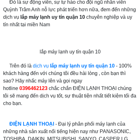
Đó là sự động viên, sự tự hào cho đội ngũ nhân viên
Quỳnh Trâm Anh nỗ lực phát triển hơn nữa, đem đến những
dịch vụ
lắp máy lạnh uy tín quận 10
chuyên nghiệp và uy
tín nhất tại miền Nam
lắp máy lạnh uy tín quận 10
Trên đó là
dịch vụ
lắp máy lạnh uy tín quận 10
- 100%
khách hàng đến với chúng tôi đều hài lòng , còn bạn thì
sao? Hãy nhấc máy lên và gọi ngay
hotline
0396462123
chắc chắn ĐIỆN LẠNH THOẠI chúng
tôi sẽ mang đến dịch vụ tốt, sự thuật tiện nhất tiết kiệm tối đa
cho bạn.
ĐIỆN LẠNH THOẠI
- Đại lý phân phối máy lạnh của
những nhà sản xuất nổi tiếng hiện nay như PANASONIC,
TOSHIBA, DAIKIN, MITSUBISHI, SANYO, CASPER LG,