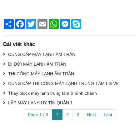
Chia
Facebook
Twitter
Email
WhatsApp
Messenger
Skype
sẻ
Bài viết khác
CUNG CẤP MÁY LẠNH ÂM TRẦN
DI DỜI MÁY LẠNH ÂM TRẦN
THI CÔNG MÁY LẠNH ÂM TRẦN
CUNG CẤP THI CÔNG MÁY LẠNH TRUNG TÂM LG V5
Thay block máy lạnh trung tâm ở bình chánh
LẮP MÁY LẠNH UY TÍN QUẬN 1
Page 1 / 3
1
2
3
Next
Last