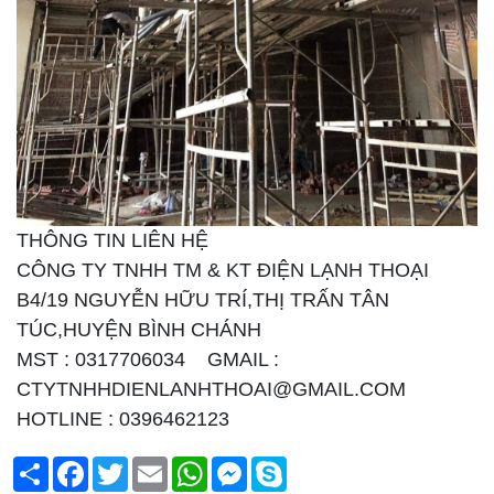
THÔNG TIN LIÊN HỆ
CÔNG TY TNHH TM & KT ĐIỆN LẠNH THOẠI
B4/19 NGUYỄN HỮU TRÍ,THỊ TRẤN TÂN
TÚC,HUYỆN BÌNH CHÁNH
MST : 0317706034 GMAIL :
CTYTNHHDIENLANHTHOAI@GMAIL.COM
HOTLINE : 0396462123
Chia
Facebook
Twitter
Email
WhatsApp
Messenger
Skype
sẻ