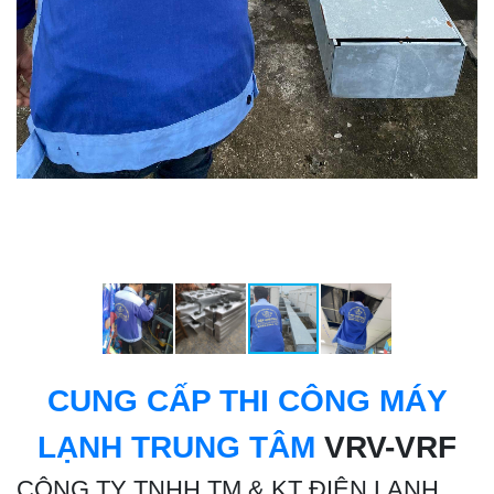
CUNG CẤP THI CÔNG MÁY
LẠNH TRUNG TÂM
VRV-VRF
CÔNG TY TNHH TM & KT ĐIỆN LẠNH