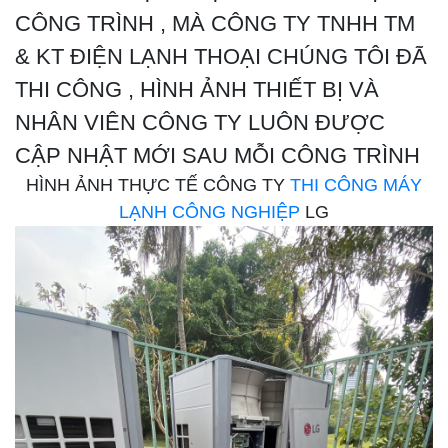
CÔNG TRÌNH , MÀ CÔNG TY TNHH TM
& KT ĐIỆN LẠNH THOẠI CHÚNG TÔI ĐÃ
THI CÔNG , HÌNH ẢNH THIẾT BỊ VÀ
NHÂN VIÊN CÔNG TY LUÔN ĐƯỢC
CẬP NHẬT MỚI SAU MỖI CÔNG TRÌNH
HÌNH ẢNH THỰC TẾ CÔNG TY
THI CÔNG MÁY
LẠNH CÔNG NGHIỆP
LG