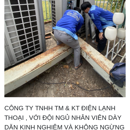
CÔNG TY TNHH TM & KT ĐIỆN LẠNH
THOẠI , VỚI ĐỘI NGỦ NHÂN VIÊN DÀY
DẶN KINH NGHIỆM VÀ KHÔNG NGỪNG