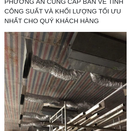
PHƯƠNG ÁN CUNG CẤP BẢN VẼ TÍNH
CÔNG SUẤT VÀ KHỐI LƯỢNG TỐI ƯU
NHẤT CHO QUÝ KHÁCH HÀNG