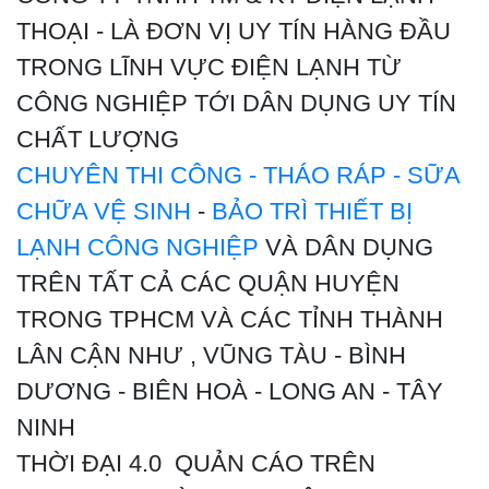
THOẠI - LÀ ĐƠN VỊ UY TÍN HÀNG ĐẦU
TRONG LĨNH VỰC ĐIỆN LẠNH TỪ
CÔNG NGHIỆP TỚI DÂN DỤNG UY TÍN
CHẤT LƯỢNG
CHUYÊN THI CÔNG - THÁO RÁP - SỮA
CHỮA VỆ SINH
-
BẢO TRÌ THIẾT BỊ
LẠNH CÔNG NGHIỆP
VÀ DÂN DỤNG
TRÊN TẤT CẢ CÁC QUẬN HUYỆN
TRONG TPHCM VÀ CÁC TỈNH THÀNH
LÂN CẬN NHƯ , VŨNG TÀU - BÌNH
DƯƠNG - BIÊN HOÀ - LONG AN - TÂY
NINH
THỜI ĐẠI 4.0 QUẢN CÁO TRÊN