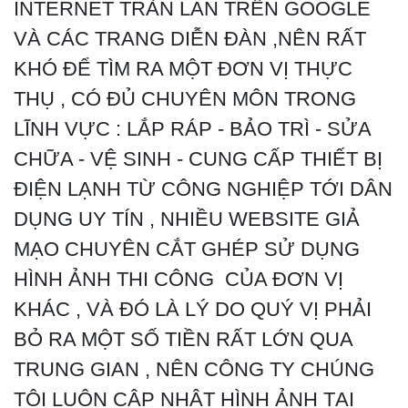
INTERNET TRÀN LAN TRÊN GOOGLE
VÀ CÁC TRANG DIỄN ĐÀN ,NÊN RẤT
KHÓ ĐỂ TÌM RA MỘT ĐƠN VỊ THỰC
THỤ , CÓ ĐỦ CHUYÊN MÔN TRONG
LĨNH VỰC : LẮP RÁP - BẢO TRÌ - SỬA
CHỮA - VỆ SINH - CUNG CẤP THIẾT BỊ
ĐIỆN LẠNH TỪ CÔNG NGHIỆP TỚI DÂN
DỤNG UY TÍN , NHIỀU WEBSITE GIẢ
MẠO CHUYÊN CẮT GHÉP SỬ DỤNG
HÌNH ẢNH THI CÔNG CỦA ĐƠN VỊ
KHÁC , VÀ ĐÓ LÀ LÝ DO QUÝ VỊ PHẢI
BỎ RA MỘT SỐ TIỀN RẤT LỚN QUA
TRUNG GIAN , NÊN CÔNG TY CHÚNG
TÔI LUÔN CẬP NHẬT HÌNH ẢNH TẠI