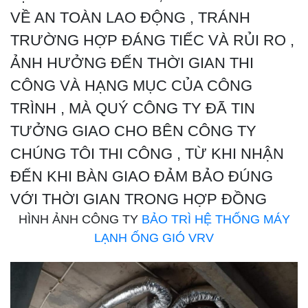
VỀ AN TOÀN LAO ĐỘNG , TRÁNH
TRƯỜNG HỢP ĐÁNG TIẾC VÀ RỦI RO ,
ẢNH HƯỞNG ĐẾN THỜI GIAN THI
CÔNG VÀ HẠNG MỤC CỦA CÔNG
TRÌNH , MÀ QUÝ CÔNG TY ĐÃ TIN
TƯỞNG GIAO CHO BÊN CÔNG TY
CHÚNG TÔI THI CÔNG , TỪ KHI NHẬN
ĐẾN KHI BÀN GIAO ĐẢM BẢO ĐÚNG
VỚI THỜI GIAN TRONG HỢP ĐỒNG
HÌNH ẢNH CÔNG TY
BẢO TRÌ HỆ THỐNG MÁY
LẠNH ỐNG GIÓ VRV