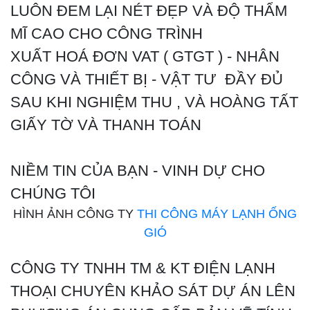
LUÔN ĐEM LẠI NÉT ĐẸP VÀ ĐỘ THẨM
MĨ CAO CHO CÔNG TRÌNH
XUẤT HOÁ ĐƠN VAT ( GTGT ) - NHÂN
CÔNG VÀ THIẾT BỊ - VẬT TƯ ĐẦY ĐỦ
SAU KHI NGHIỆM THU , VÀ HOÀNG TẤT
GIẤY TỜ VÀ THANH TOÁN
NIỀM TIN CỦA BẠN - VINH DỰ CHO
CHÚNG TÔI
HÌNH ẢNH CÔNG TY
THI CÔNG MÁY LẠNH ỐNG
GIÓ
CÔNG TY TNHH TM & KT ĐIỆN LẠNH
THOẠI CHUYÊN KHẢO SÁT DỰ ÁN LÊN