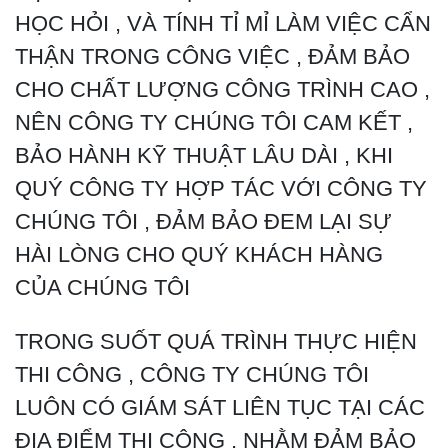
HỌC HỎI , VÀ TÍNH TỈ MỈ LÀM VIỆC CẨN
THẬN TRONG CÔNG VIỆC , ĐẢM BẢO
CHO CHẤT LƯỢNG CÔNG TRÌNH CAO ,
NÊN CÔNG TY CHÚNG TÔI CAM KẾT ,
BẢO HÀNH KỸ THUẬT LÂU DÀI , KHI
QUÝ CÔNG TY HỢP TÁC VỚI CÔNG TY
CHÚNG TÔI , ĐẢM BẢO ĐEM LẠI SỰ
HÀI LÒNG CHO QUÝ KHÁCH HÀNG
CỦA CHÚNG TÔI
TRONG SUỐT QUÁ TRÌNH THỰC HIỆN
THI CÔNG , CÔNG TY CHÚNG TÔI
LUÔN CÓ GIÁM SÁT LIÊN TỤC TẠI CÁC
ĐỊA ĐIỂM THI CÔNG , NHẰM ĐẢM BẢO