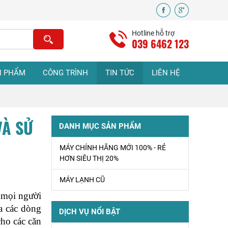
Sửa Máy Lạnh Tại
Nhà Uy Tín Giá Rẻ
Hotline hỗ trợ
tphcm
039 6462 123
VỆ SINH MÁY
N PHẨM
CÔNG TRÌNH
TIN TỨC
LIÊN HỆ
LẠNH Ở TPHCM
VÀ SỬ
Sửa Máy Lạnh
DANH MỤC SẢN PHẨM
Bình Chánh Uy Tín
- Có Mặt Nhanh
MÁY CHÍNH HÃNG MỚI 100% - RẺ
Tận Nơi
HƠN SIÊU THỊ 20%
MÁY LẠNH CŨ
ĐIỆN LẠNH BÌNH
CHÁNH – DỊCH
mọi người 
VỤ ĐIỆN LẠNH
 các dòng 
DỊCH VỤ NỔI BẬT
TẠI NHÀ UY TÍN
ho các căn 