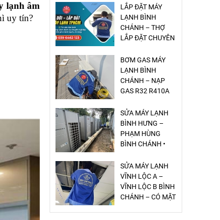
 lạnh âm 
LẮP ĐẶT MÁY
ì uy tín?
LẠNH BÌNH
CHÁNH – THỢ
LẮP ĐẶT CHUYÊN
NGHIỆP
BƠM GAS MÁY
LẠNH BÌNH
CHÁNH – NẠP
GAS R32 R410A
GIÁ RẺ
SỬA MÁY LẠNH
BÌNH HƯNG –
PHẠM HÙNG
BÌNH CHÁNH •
DỊCH VỤ NHANH
– CHUẨN – GIÁ
SỬA MÁY LẠNH
RẺ
VĨNH LỘC A –
VĨNH LỘC B BÌNH
CHÁNH – CÓ MẶT
20 PHÚT, GIÁ RẺ,
UY TÍN
SỬA MÁY LẠNH