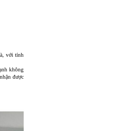
Lạnh Ở Bình
Chánh – Uy Tín,
Nhanh Chóng, Giá
Rẻ
Vệ Sinh Máy Lạnh
Âm Trần ở Bình
Chánh: Dịch Vụ
Chuyên Nghiệp,
Hiệu Quả
, với tính 
Vệ Sinh Máy Lạnh
Âm Trần: Tầm
ạnh không 
Quan Trọng và Lợi
nhận được 
Ích
Dịch vụ Thi Công
Máy Lạnh ở Bình
Chánh – Chất
Lượng, Uy Tín và
Hiệu Quả
Dịch Vụ Vệ Sinh
Máy Giặt Ở Bình