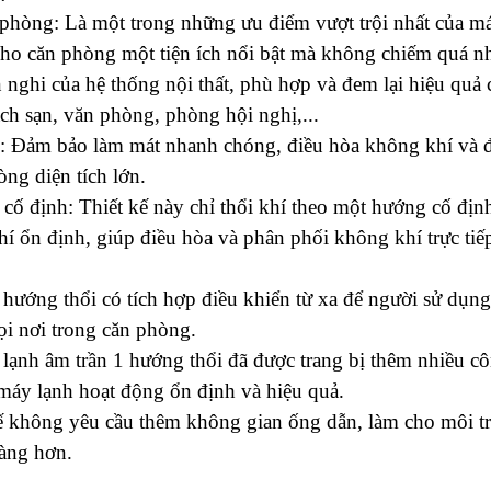
 phòng: Là một trong những ưu điểm vượt trội nhất của má
 cho căn phòng một tiện ích nổi bật mà không chiếm quá nh
n nghi của hệ thống nội thất, phù hợp và đem lại hiệu quả c
ch sạn, văn phòng, phòng hội nghị,...
n: Đảm bảo làm mát nhanh chóng, điều hòa không khí và đ
ng diện tích lớn.
cố định: Thiết kế này chỉ thổi khí theo một hướng cố địn
ổn định, giúp điều hòa và phân phối không khí trực tiếp 
hướng thổi có tích hợp điều khiển từ xa để người sử dụng 
mọi nơi trong căn phòng.
 lạnh âm trần 1 hướng thổi đã được trang bị thêm nhiều cô
máy lạnh hoạt động ổn định và hiệu quả.
 kế không yêu cầu thêm không gian ống dẫn, làm cho môi tr
dàng hơn.